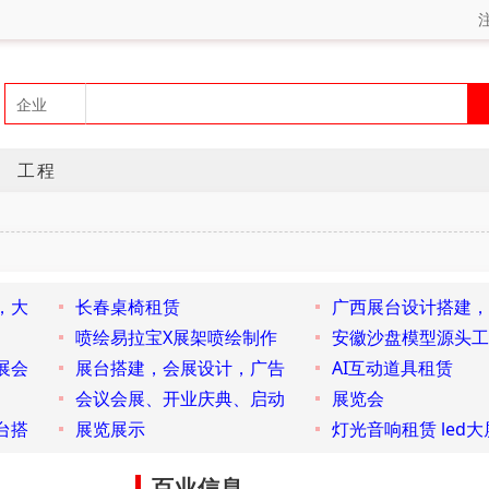
工程
，大
长春桌椅租赁
广西展台设计搭建，
喷绘易拉宝X展架喷绘制作
安徽沙盘模型源头工
展会
展台搭建，会展设计，广告
AI互动道具租赁
会议会展、开业庆典、启动
展览会
台搭
展览展示
灯光音响租赁 led大
百业信息