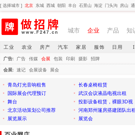
[ 选择城市 ]
北京
东城
西城
朝阳
丰台
石景山
海淀
门头沟
房山
通
城市
企业
产品
知
工业
农业
房产
汽车
家居
服饰
日用
广告:
广告
传媒
会展
包装
印刷
摄影
招牌
会展:
速记
会展设备
展会
青岛灯光音响租售
长春桌椅租赁
国际展会代理预订
武汉会议液晶电视出租
舞台
投影设备租赁，裸眼3D视
北京活动策划公司推荐
河南郑州篷房搭建团队出
展览展示
展览会
百业网店