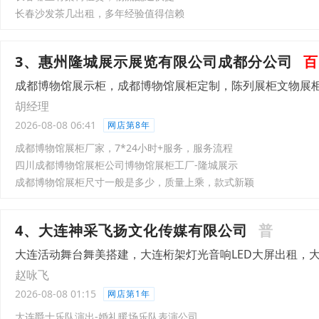
长春沙发茶几出租，多年经验值得信赖
3、惠州隆城展示展览有限公司成都分公司
百
成都博物馆展示柜，成都博物馆展柜定制，陈列展柜文物展
胡经理
2026-08-08 06:41
网店第8年
成都博物馆展柜厂家，7*24小时+服务，服务流程
四川成都博物馆展柜公司博物馆展柜工厂-隆城展示
成都博物馆展柜尺寸一般是多少，质量上乘，款式新颖
4、大连神采飞扬文化传媒有限公司
普
大连活动舞台舞美搭建，大连桁架灯光音响LED大屏出租，
赵咏飞
2026-08-08 01:15
网店第1年
大连爵士乐队演出-婚礼暖场乐队表演公司