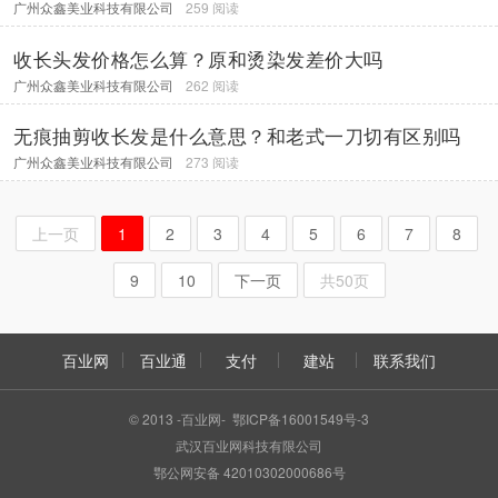
广州众鑫美业科技有限公司
259 阅读
收长头发价格怎么算？原和烫染发差价大吗
广州众鑫美业科技有限公司
262 阅读
​无痕抽剪收长发是什么意思？和老式一刀切有区别吗
广州众鑫美业科技有限公司
273 阅读
上一页
1
2
3
4
5
6
7
8
9
10
下一页
共50页
百业网
百业通
支付
建站
联系我们
© 2013 -百业网- 鄂ICP备16001549号-3
武汉百业网科技有限公司
鄂公网安备 42010302000686号