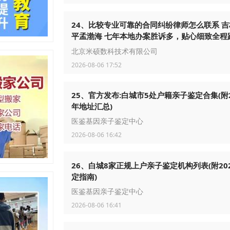
24、比较专业可靠的合同纠纷律师怎么联系 吉
平孟渤海 七年本地办案胜诉多，贴心细致全程
政企群众法律服务收获良好口碑
北京米硕数科技术有限公司
2026-08-06 17:52
25、官方发布:白城市5处户籍亲子鉴定合集(附2
年地址汇总)
医鉴基因亲子鉴定中心
2026-08-06 16:42
26、白城8家正规上户亲子鉴定机构列表(附20
定指南)
医鉴基因亲子鉴定中心
2026-08-06 16:41