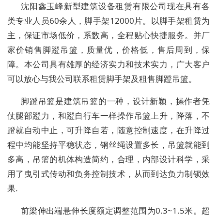
沈阳鑫玉峰新型建筑设备租赁有限公司现在具有各
类专业人员60余人，脚手架12000片。以脚手架租赁为
主，保证市场低价，系数高，全程贴心快捷服务。并厂
家价销售脚蹬吊篮，质量优，价格低，售后周到，保
障。本公司具有雄厚的经济实力和技术实力，广大客户
可以放心与我公司联系租赁脚手架及租售脚蹬吊篮。
脚蹬吊篮是建筑吊篮的一种，设计新颖，操作者凭
仗腿部蹬力，和蹬自行车一样操作吊篮上升，降落，不
蹬就自动中止，可升降自若，随意控制速度，在升降过
程中均能坚持平稳状态，钢丝绳设置多长，吊篮就能到
多高，吊篮的机体构造简约，合理，内部设计科学，采
用了曳引式传动和负务控制技术，从而到达负力制锁效
果.
前梁伸出端悬伸长度额定调整范围为0.3~1.5米。超