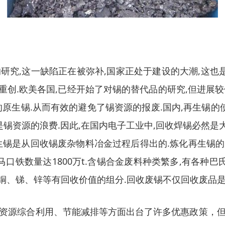
究,这一缺陷正在被弥补,国家正处于建设的大潮,这也
重创.欧美各国,已经开始了对锡的替代品的研究,但进展较
原生锡.从而有效的避免了锡资源的报废.国内,再生锡的
锡资源的浪费.因此,在国内电子工业中,回收焊锡必然是
生锡是从回收锡废杂物料冶金过程后得出的.炼化再生锡
消费的马口铁数量达1800万t.含锡合金废料种类繁多,有各
铅、铜、锑、锌等有回收价值的组分.回收废锡不仅回收废品
资源综合利用、节能减排等方面出台了许多优惠政策，