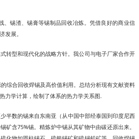
线、锡渣、锡膏等锡制品回收冶炼。凭借良好的商业信
济发展。
越式转型和现代化的战略方针。我公司与电子厂家合作开
源的综合回收焊锡及高价值利用。总结分析现有文献资料
热力学计算，绘制了体系的热力学关系图.
至少半数的锡来自东南亚（从中国中部经泰国到印度尼西
的锡矿含75%锡。精炼炉中锡从其矿物中由碳还原出来。
它硫化物如圆柱锡石、硫银锡矿和硫锡铅矿等。回收焊锡