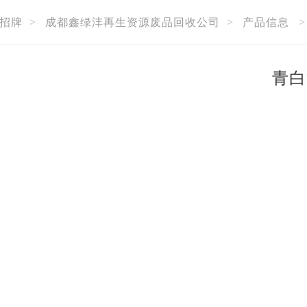
招牌
>
成都鑫绿沣再生资源废品回收公司
>
产品信息
青白