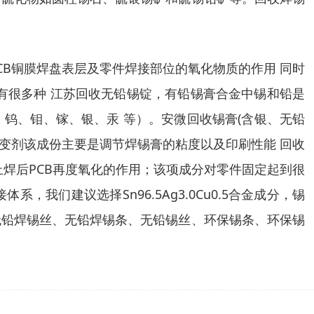
B铜膜焊盘表层及零件焊接部位的氧化物质的作用 同时
有很多种 江苏回收无铅锡锭，有铅锡膏合金中锡和铅是
钨、钼、镓、银、汞 等）。安微回收锡膏(含银、无铅
等。触变剂该成份主要是调节焊锡膏的粘度以及印刷性能 回收
焊后PCB再度氧化的作用；该项成分对零件固定起到很
们建议选择Sn96.5Ag3.0Cu0.5合金成分，锡
无铅焊锡丝、无铅焊锡条、无铅锡丝、环保锡条、环保锡