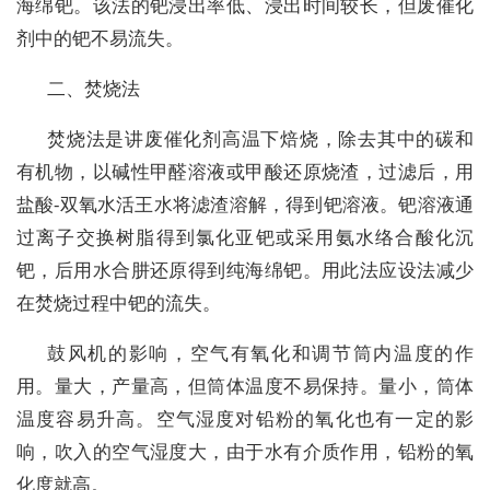
海绵钯。该法的钯浸出率低、浸出时间较长，但废催化
剂中的钯不易流失。
二、焚烧法
焚烧法是讲废催化剂高温下焙烧，除去其中的碳和
有机物，以碱性甲醛溶液或甲酸还原烧渣，过滤后，用
盐酸-双氧水活王水将滤渣溶解，得到钯溶液。钯溶液通
过离子交换树脂得到氯化亚钯或采用氨水络合酸化沉
钯，后用水合肼还原得到纯海绵钯。用此法应设法减少
在焚烧过程中钯的流失。
鼓风机的影响，空气有氧化和调节筒内温度的作
用。量大，产量高，但筒体温度不易保持。量小，筒体
温度容易升高。空气湿度对铅粉的氧化也有一定的影
响，吹入的空气湿度大，由于水有介质作用，铅粉的氧
化度就高。