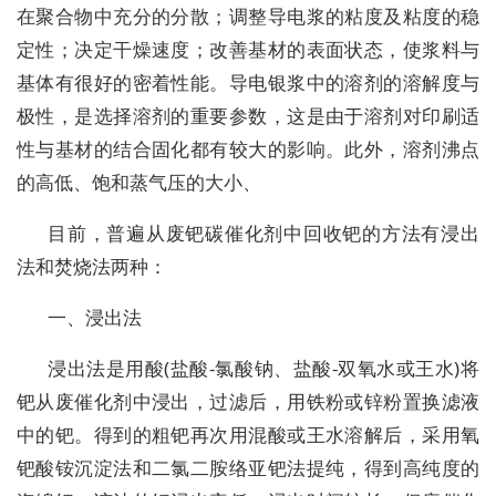
在聚合物中充分的分散；调整导电浆的粘度及粘度的稳
定性；决定干燥速度；改善基材的表面状态，使浆料与
基体有很好的密着性能。导电银浆中的溶剂的溶解度与
极性，是选择溶剂的重要参数，这是由于溶剂对印刷适
性与基材的结合固化都有较大的影响。此外，溶剂沸点
的高低、饱和蒸气压的大小、
目前，普遍从废钯碳催化剂中回收钯的方法有浸出
法和焚烧法两种：
一、浸出法
浸出法是用酸(盐酸-氯酸钠、盐酸-双氧水或王水)将
钯从废催化剂中浸出，过滤后，用铁粉或锌粉置换滤液
中的钯。得到的粗钯再次用混酸或王水溶解后，采用氧
钯酸铵沉淀法和二氯二胺络亚钯法提纯，得到高纯度的