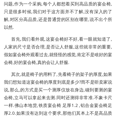
问题,作为一个采购,每个人都想着买到高品质的宴会椅,
只是很多时候,我们对于这方面并不了解,没有深入的了
解,对区分高品质,还是普通货的区别在哪里,说不出个所
以然.
首先,我们看外观,这宴会椅好不好,看一眼就知道了,
人家的尺寸是否合理,是否让人舒服,这些就非常的重要,
假如宴会椅外观看过去,就怪怪的感觉,肯定不是啥好的宴
会椅,好的宴会椅,真的会让人舒服.
其次,就是椅子的用料了,先看椅子的架子的厚度,如果
我们想知道这宴会椅的厚度到底是多少?而不是听卖家说
说,那么,的方式是买一个测厚仪放在身边,碰到要测的宴
会椅,立马可以拿起来去测.同时还测得非常准.不象卡尺
一样.佛山本地货,铁质宴会椅 足厚1.2 ,铝合金宴会椅足
厚2.0.如果没有达到这个要求,那他们其本上不是高品质