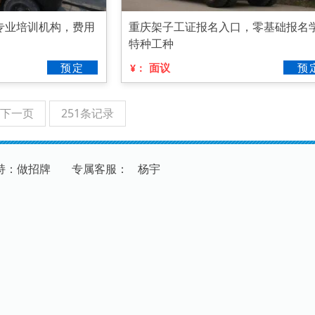
专业培训机构，费用
重庆架子工证报名入口，零基础报名
特种工种
预定
面议
预
¥：
下一页
251条记录
持：做招牌
专
属
客
服
：
杨宇