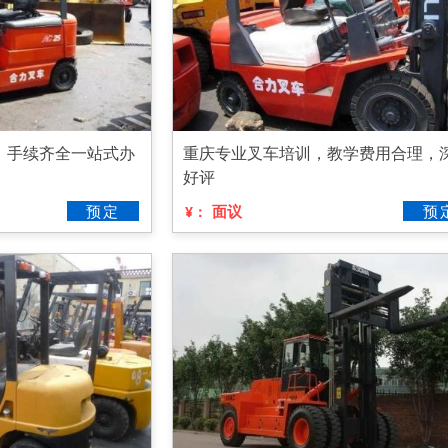
，手续齐全一站式办
重庆专业叉车培训，教学费用合理，
好评
预定
面议
预
¥：