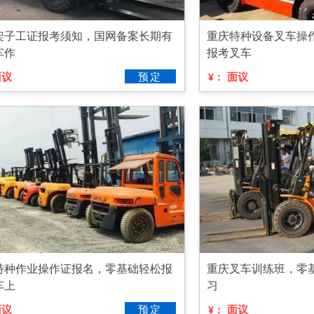
架子工证报考须知，国网备案长期有
重庆特种设备叉车操
车作
报考叉车
面议
预定
面议
¥：
特种作业操作证报名，零基础轻松报
重庆叉车训练班，零
车上
习
面议
预定
面议
¥：