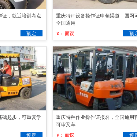
作证，就近培训考点
重庆特种设备操作证申领渠道，国网
全国通用
预定
面议
预
¥：
基础起步，可重复学
重庆特种作业操作证报名，全国通用
可审叉车
预定
面议
预
¥：