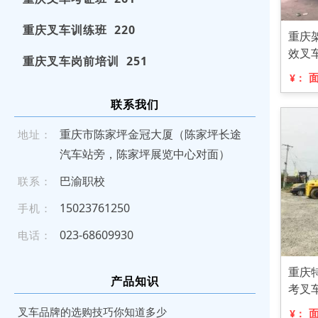
重庆叉车训练班 220
重庆
效叉
重庆叉车岗前培训 251
¥：
联系我们
重庆市陈家坪金冠大厦（陈家坪长途
地址：
汽车站旁，陈家坪展览中心对面）
巴渝职校
联系：
1 50 237 612 5 0
手机：
0 23- 686 09 930
电话：
重庆
产品知识
考叉
叉车品牌的选购技巧你知道多少
¥：