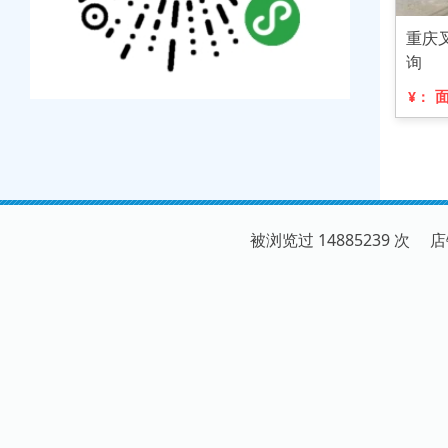
重庆
询
¥：
被浏览过 14885239 次