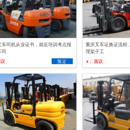
叉车司机从业证书，就近培训考点报
重庆叉车证换证流程
车司
理架子工
面议
预定
面议
¥：