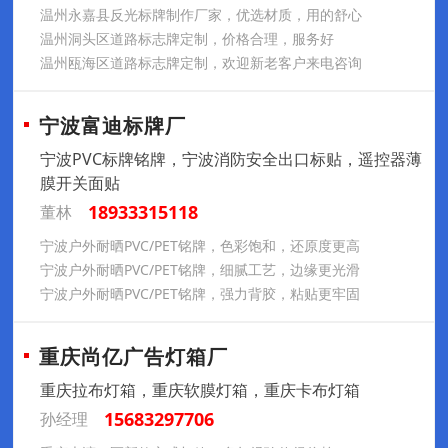
温州永嘉县反光标牌制作厂家，优选材质，用的舒心
温州洞头区道路标志牌定制，价格合理，服务好
温州瓯海区道路标志牌定制，欢迎新老客户来电咨询
宁波富迪标牌厂
宁波PVC标牌铭牌，宁波消防安全出口标贴，遥控器薄
膜开关面贴
18933315118
董林
宁波户外耐晒PVC/PET铭牌，色彩饱和，还原度更高
宁波户外耐晒PVC/PET铭牌，细腻工艺，边缘更光滑
宁波户外耐晒PVC/PET铭牌，强力背胶，粘贴更牢固
重庆尚亿广告灯箱厂
重庆拉布灯箱，重庆软膜灯箱，重庆卡布灯箱
15683297706
孙经理